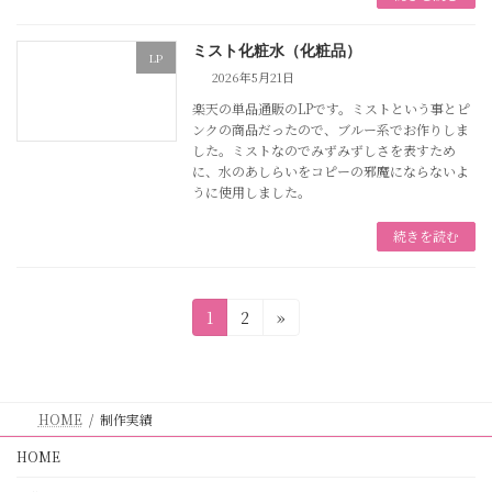
ミスト化粧水（化粧品）
LP
2026年5月21日
楽天の単品通販のLPです。ミストという事とピ
ンクの商品だったので、ブルー系でお作りしま
した。ミストなのでみずみずしさを表すため
に、水のあしらいをコピーの邪魔にならないよ
うに使用しました。
続きを読む
投
固
固
1
2
»
定
定
稿
ペ
ペ
ー
ー
の
ジ
ジ
HOME
制作実績
ペ
HOME
ー