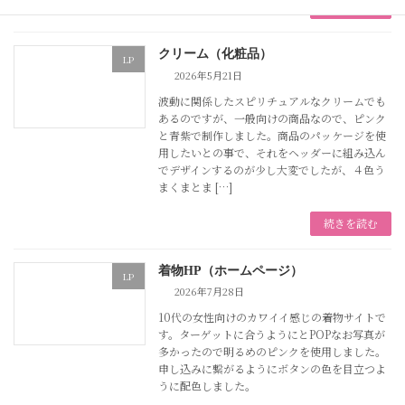
続きを読む
クリーム（化粧品）
LP
2026年5月21日
波動に関係したスピリチュアルなクリームでも
あるのですが、一般向けの商品なので、ピンク
と青紫で制作しました。商品のパッケージを使
用したいとの事で、それをヘッダーに組み込ん
でデザインするのが少し大変でしたが、４色う
まくまとま […]
続きを読む
着物HP（ホームページ）
LP
2026年7月28日
10代の女性向けのカワイイ感じの着物サイトで
す。ターゲットに合うようにとPOPなお写真が
多かったので明るめのピンクを使用しました。
申し込みに繋がるようにボタンの色を目立つよ
うに配色しました。