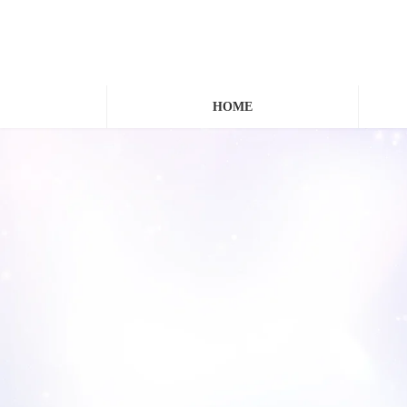
コ
ナ
ン
ビ
テ
ゲ
ン
ー
ツ
シ
HOME
へ
ョ
ス
ン
キ
に
ッ
移
プ
動