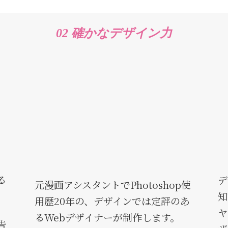
02 確かなデザイン力
る
デ
元漫画アシスタントでPhotoshop使
知
用歴20年の、デザインでは定評のあ
ヤ
るWebデザイナーが制作します。
告